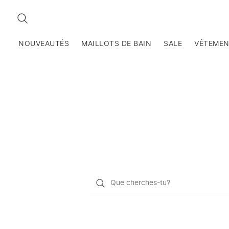
RECHERCHEZ
NOUVEAUTÉS
MAILLOTS DE BAIN
SALE
VÊTEME
Qu'est-
ce
que
vous