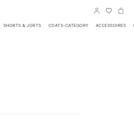
VOIR
VOIR
VOIR
TON
LA
LE
COMPTE
LISTE
PANIE
D'ENVIES
SHORTS & JORTS
COATS-CATEGORY
ACCESSOIRES