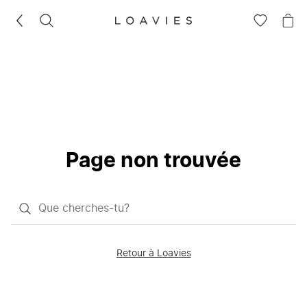
RECHERCHEZ
VOIR
VOI
LA
LE
LISTE
PAN
D'ENVIES
Page non trouvée
Qu'est-
ce
que
Retour à Loavies
vous
saisissez
chercher?