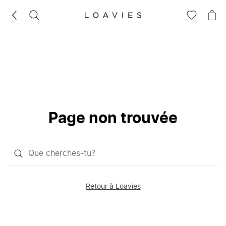
RECHERCHEZ
VOIR
VOI
LA
LE
LISTE
PAN
D'ENVIES
Page non trouvée
Qu'est-
ce
que
Retour à Loavies
vous
saisissez
chercher?