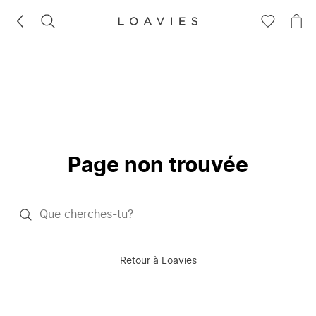
RECHERCHEZ
VOIR
VOI
LA
LE
LISTE
PAN
D'ENVIES
Page non trouvée
Qu'est-
ce
que
Retour à Loavies
vous
saisissez
chercher?