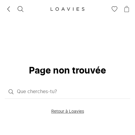
RECHERCHEZ
VOIR
VOI
LA
LE
LISTE
PAN
D'ENVIES
Page non trouvée
Qu'est-
ce
que
Retour à Loavies
vous
saisissez
chercher?