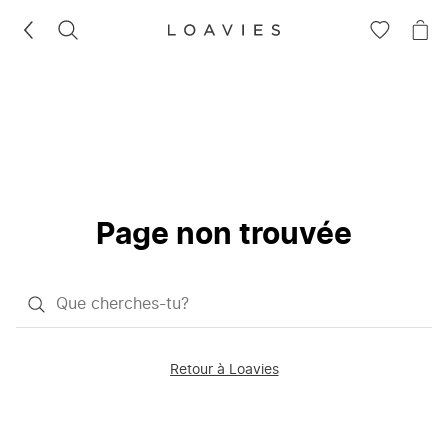
RECHERCHEZ
VOIR
VOI
LA
LE
LISTE
PAN
D'ENVIES
Page non trouvée
Qu'est-
ce
que
Retour à Loavies
vous
saisissez
chercher?