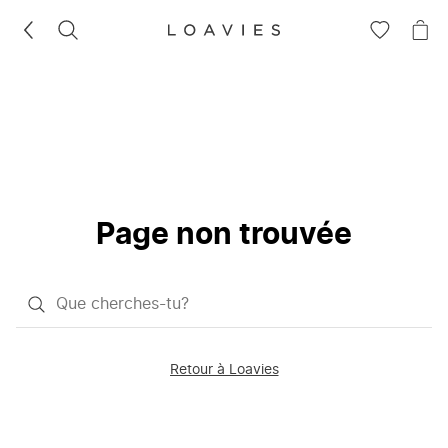
RECHERCHEZ
VOIR
VOI
LA
LE
LISTE
PAN
D'ENVIES
Page non trouvée
Qu'est-
ce
que
Retour à Loavies
vous
saisissez
chercher?