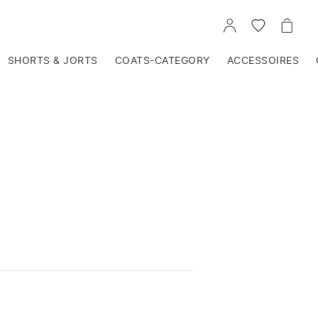
VOIR
VOIR
VOIR
TON
LA
LE
COMPTE
LISTE
PANIE
D'ENVIES
SHORTS & JORTS
COATS-CATEGORY
ACCESSOIRES