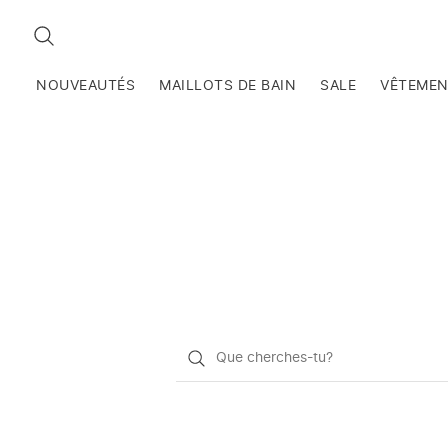
RECHERCHEZ
NOUVEAUTÉS
MAILLOTS DE BAIN
SALE
VÊTEME
Qu'est-
ce
que
vous