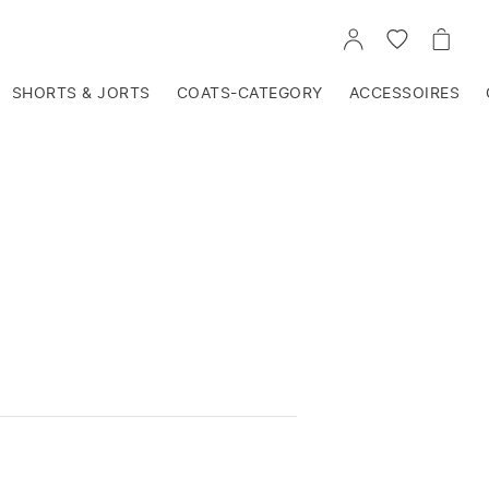
VOIR
VOIR
VOIR
TON
LA
LE
COMPTE
LISTE
PANIE
D'ENVIES
SHORTS & JORTS
COATS-CATEGORY
ACCESSOIRES