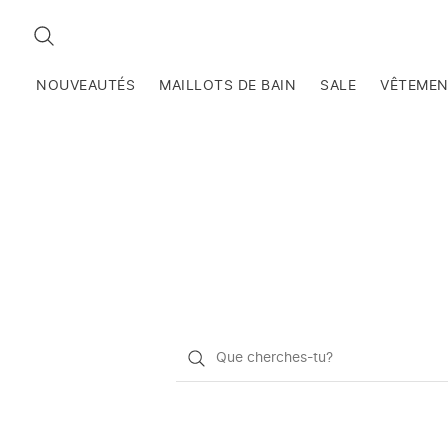
RECHERCHEZ
NOUVEAUTÉS
MAILLOTS DE BAIN
SALE
VÊTEME
Qu'est-
ce
que
vous