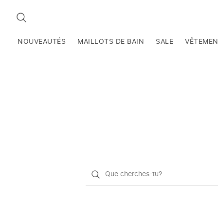
RECHERCHEZ
NOUVEAUTÉS
MAILLOTS DE BAIN
SALE
VÊTEME
Qu'est-
ce
que
vous