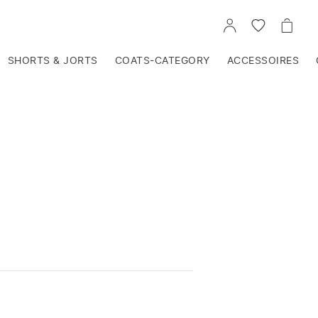
VOIR
VOIR
VOIR
TON
LA
LE
COMPTE
LISTE
PANIE
D'ENVIES
SHORTS & JORTS
COATS-CATEGORY
ACCESSOIRES