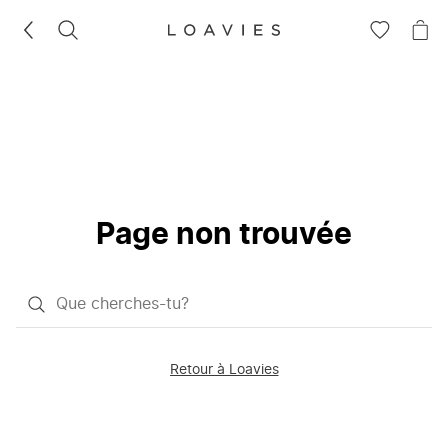
RECHERCHEZ
VOIR
VOI
LA
LE
LISTE
PAN
D'ENVIES
Page non trouvée
Qu'est-
ce
que
Retour à Loavies
vous
saisissez
chercher?