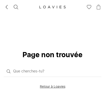
RECHERCHEZ
VOIR
VOI
LA
LE
LISTE
PAN
D'ENVIES
Page non trouvée
Qu'est-
ce
que
Retour à Loavies
vous
saisissez
chercher?