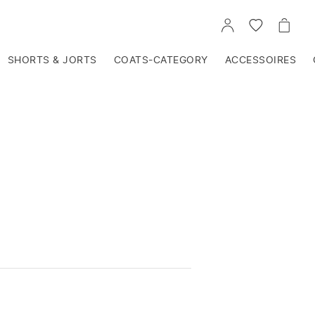
VOIR
VOIR
VOIR
TON
LA
LE
COMPTE
LISTE
PANIE
D'ENVIES
SHORTS & JORTS
COATS-CATEGORY
ACCESSOIRES