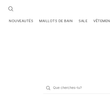
RECHERCHEZ
NOUVEAUTÉS
MAILLOTS DE BAIN
SALE
VÊTEME
Qu'est-
ce
que
vous