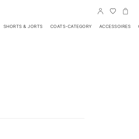
VOIR
VOIR
VOIR
TON
LA
LE
COMPTE
LISTE
PANIE
D'ENVIES
SHORTS & JORTS
COATS-CATEGORY
ACCESSOIRES