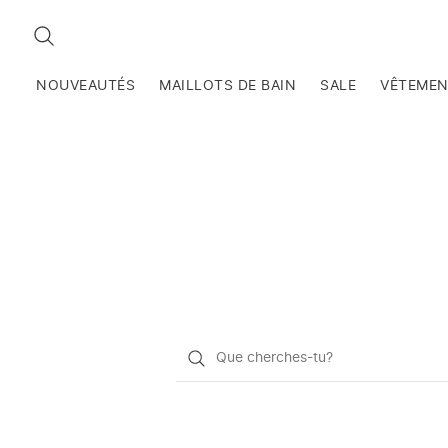
RECHERCHEZ
NOUVEAUTÉS
MAILLOTS DE BAIN
SALE
VÊTEME
Qu'est-
ce
que
vous