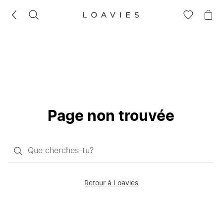
RECHERCHEZ
VOIR
VOI
LA
LE
LISTE
PAN
D'ENVIES
Page non trouvée
Qu'est-
ce
que
Retour à Loavies
vous
saisissez
chercher?