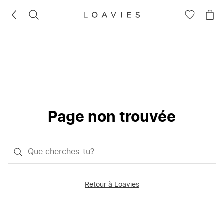
RECHERCHEZ
VOIR
VOI
LA
LE
LISTE
PAN
D'ENVIES
Page non trouvée
Qu'est-
ce
que
Retour à Loavies
vous
saisissez
chercher?