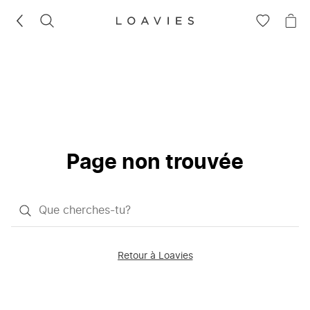
RECHERCHEZ
VOIR
VOI
LA
LE
LISTE
PAN
D'ENVIES
Page non trouvée
Qu'est-
ce
que
Retour à Loavies
vous
saisissez
chercher?