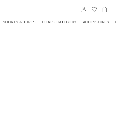
VOIR
VOIR
VOIR
TON
LA
LE
COMPTE
LISTE
PANIE
D'ENVIES
SHORTS & JORTS
COATS-CATEGORY
ACCESSOIRES