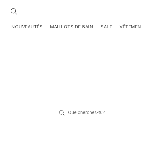
RECHERCHEZ
NOUVEAUTÉS
MAILLOTS DE BAIN
SALE
VÊTEME
Qu'est-
ce
que
vous