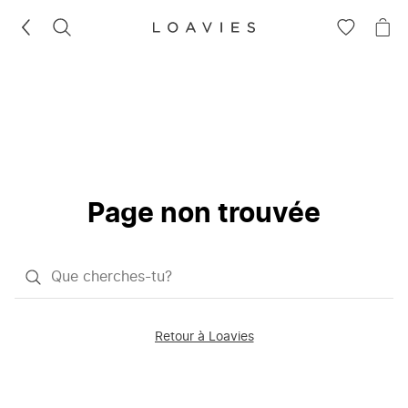
RECHERCHEZ
VOIR
VOI
LA
LE
LISTE
PAN
D'ENVIES
Page non trouvée
Qu'est-
ce
que
Retour à Loavies
vous
saisissez
chercher?