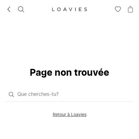
RECHERCHEZ
VOIR
VOI
LA
LE
LISTE
PAN
D'ENVIES
Page non trouvée
Qu'est-
ce
que
Retour à Loavies
vous
saisissez
chercher?