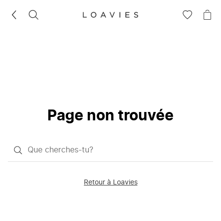
RECHERCHEZ
VOIR
VOI
LA
LE
LISTE
PAN
D'ENVIES
Page non trouvée
Qu'est-
ce
que
Retour à Loavies
vous
saisissez
chercher?