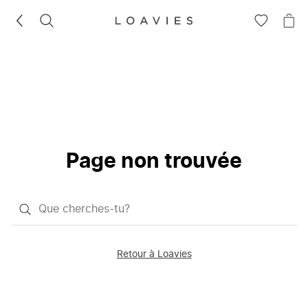
RECHERCHEZ
VOIR
VOI
LA
LE
LISTE
PAN
D'ENVIES
Page non trouvée
Qu'est-
ce
que
Retour à Loavies
vous
saisissez
chercher?