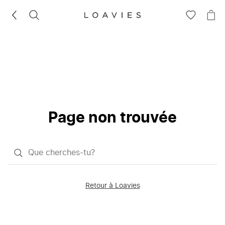
RECHERCHEZ
VOIR
VOI
LA
LE
LISTE
PAN
D'ENVIES
Page non trouvée
Qu'est-
ce
que
Retour à Loavies
vous
saisissez
chercher?