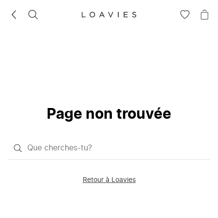
RECHERCHEZ
VOIR
VOI
LA
LE
LISTE
PAN
D'ENVIES
Page non trouvée
Qu'est-
ce
que
Retour à Loavies
vous
saisissez
chercher?