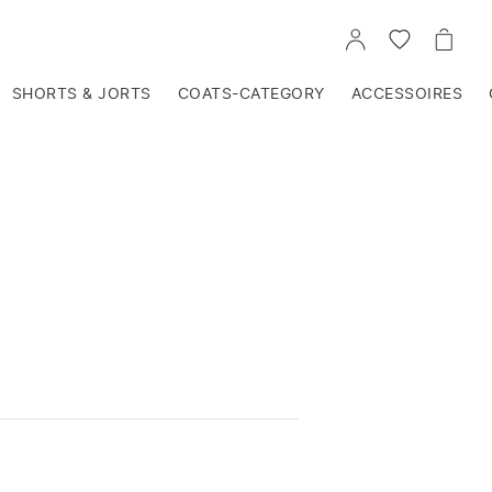
VOIR
VOIR
VOIR
TON
LA
LE
COMPTE
LISTE
PANIE
D'ENVIES
SHORTS & JORTS
COATS-CATEGORY
ACCESSOIRES