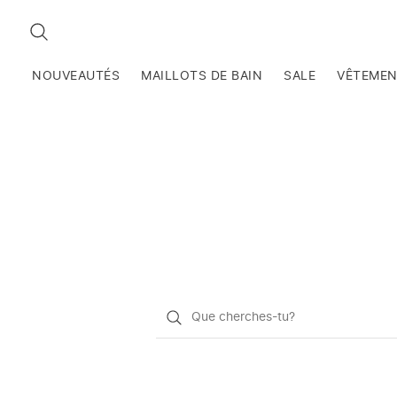
RECHERCHEZ
NOUVEAUTÉS
MAILLOTS DE BAIN
SALE
VÊTEME
Qu'est-
ce
que
vous