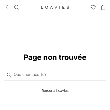
RECHERCHEZ
VOIR
VOI
LA
LE
LISTE
PAN
D'ENVIES
Page non trouvée
Qu'est-
ce
que
Retour à Loavies
vous
saisissez
chercher?