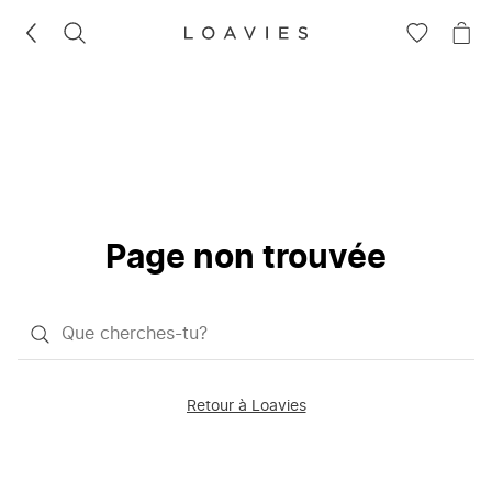
RECHERCHEZ
VOIR
VOI
LA
LE
LISTE
PAN
D'ENVIES
Page non trouvée
Qu'est-
ce
que
Retour à Loavies
vous
saisissez
chercher?