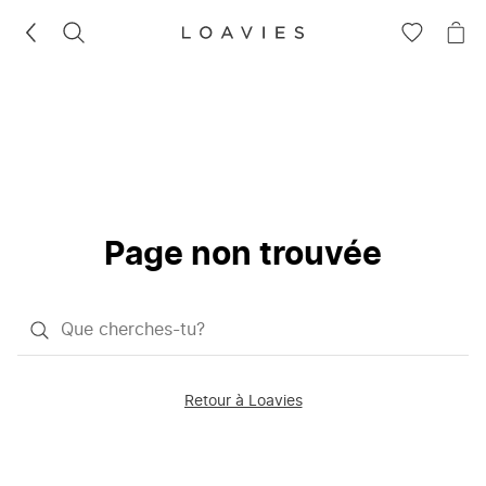
RECHERCHEZ
VOIR
VOI
LA
LE
LISTE
PAN
D'ENVIES
Page non trouvée
Qu'est-
ce
que
Retour à Loavies
vous
saisissez
chercher?