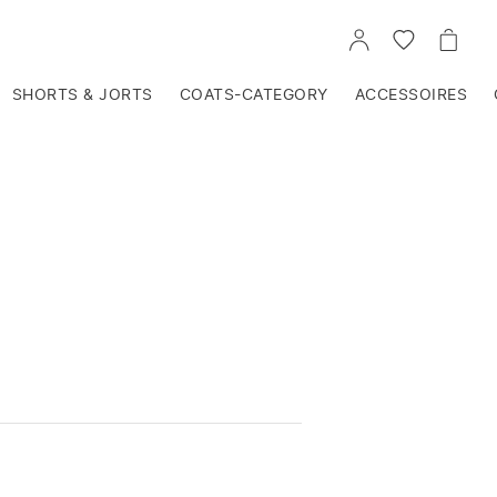
VOIR
VOIR
VOIR
TON
LA
LE
COMPTE
LISTE
PANIE
D'ENVIES
SHORTS & JORTS
COATS-CATEGORY
ACCESSOIRES