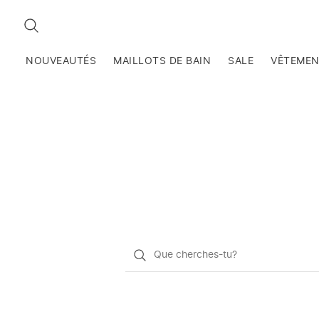
RECHERCHEZ
NOUVEAUTÉS
MAILLOTS DE BAIN
SALE
VÊTEME
Qu'est-
ce
que
vous