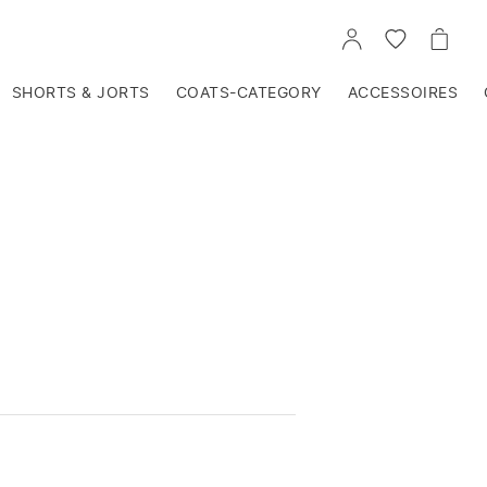
VOIR
VOIR
VOIR
TON
LA
LE
COMPTE
LISTE
PANIE
D'ENVIES
SHORTS & JORTS
COATS-CATEGORY
ACCESSOIRES