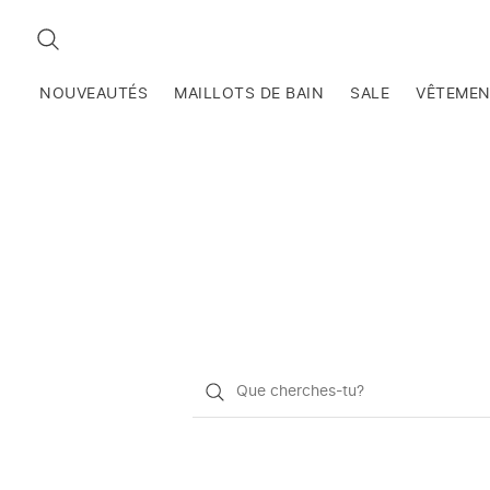
RECHERCHEZ
NOUVEAUTÉS
MAILLOTS DE BAIN
SALE
VÊTEME
Qu'est-
ce
que
vous