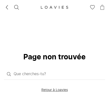
RECHERCHEZ
VOIR
VOI
LA
LE
LISTE
PAN
D'ENVIES
Page non trouvée
Qu'est-
ce
que
Retour à Loavies
vous
saisissez
chercher?