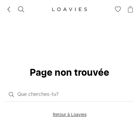
RECHERCHEZ
VOIR
VOI
LA
LE
LISTE
PAN
D'ENVIES
Page non trouvée
Qu'est-
ce
que
Retour à Loavies
vous
saisissez
chercher?