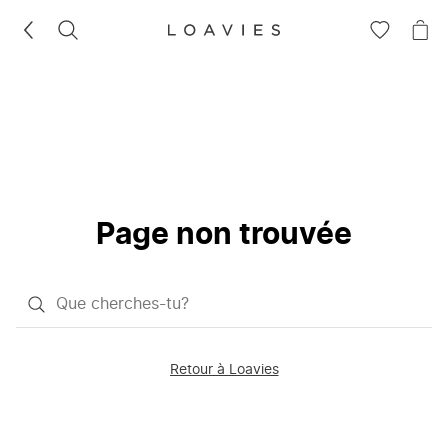
RECHERCHEZ
VOIR
VOI
LA
LE
LISTE
PAN
D'ENVIES
Page non trouvée
Qu'est-
ce
que
Retour à Loavies
vous
saisissez
chercher?