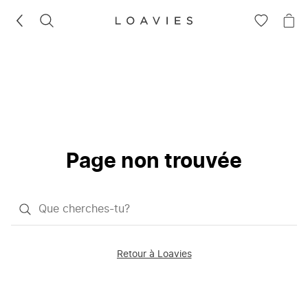
RECHERCHEZ
VOIR
VOI
LA
LE
LISTE
PAN
D'ENVIES
Page non trouvée
Qu'est-
ce
que
Retour à Loavies
vous
saisissez
chercher?