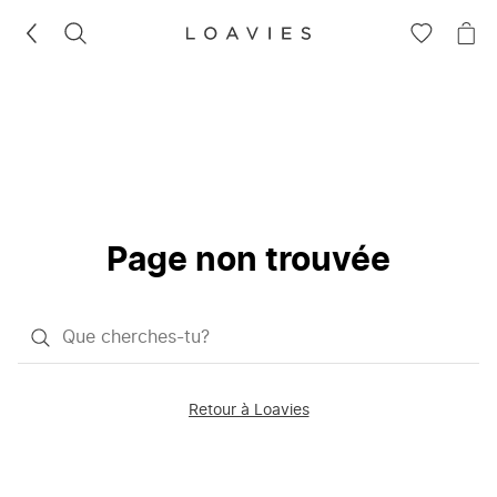
RECHERCHEZ
VOIR
VOI
LA
LE
LISTE
PAN
D'ENVIES
Page non trouvée
Qu'est-
ce
que
Retour à Loavies
vous
saisissez
chercher?