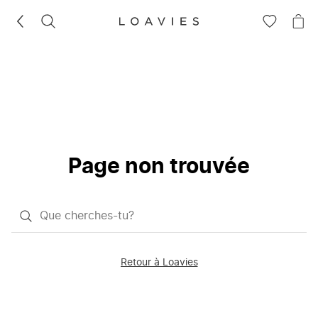
RECHERCHEZ
VOIR
VOI
LA
LE
LISTE
PAN
D'ENVIES
Page non trouvée
Qu'est-
ce
que
Retour à Loavies
vous
saisissez
chercher?