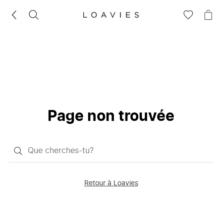
RECHERCHEZ
VOIR
VOI
LA
LE
LISTE
PAN
D'ENVIES
Page non trouvée
Qu'est-
ce
que
Retour à Loavies
vous
saisissez
chercher?