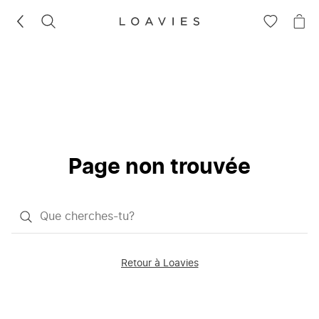
RECHERCHEZ
VOIR
VOI
LA
LE
LISTE
PAN
D'ENVIES
Page non trouvée
Qu'est-
ce
que
Retour à Loavies
vous
saisissez
chercher?