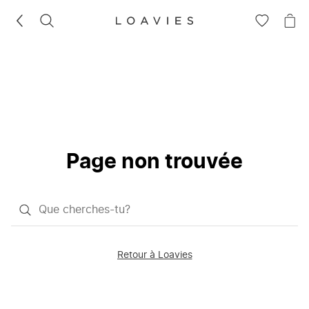
RECHERCHEZ
VOIR
VOI
LA
LE
LISTE
PAN
D'ENVIES
Page non trouvée
Qu'est-
ce
que
Retour à Loavies
vous
saisissez
chercher?