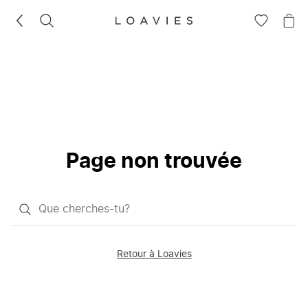
RECHERCHEZ
VOIR
VOI
LA
LE
LISTE
PAN
D'ENVIES
Page non trouvée
Qu'est-
ce
que
Retour à Loavies
vous
saisissez
chercher?