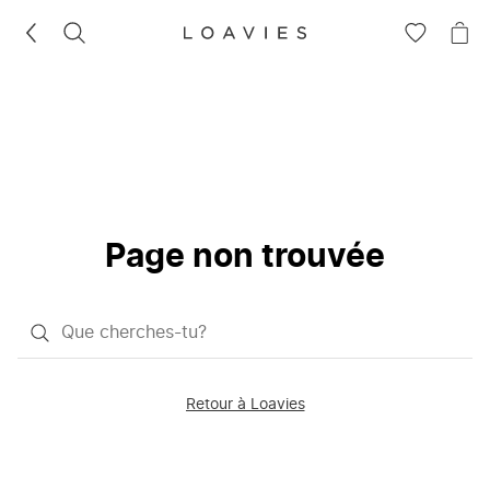
RECHERCHEZ
VOIR
VOI
LA
LE
LISTE
PAN
D'ENVIES
Page non trouvée
Qu'est-
ce
que
Retour à Loavies
vous
saisissez
chercher?