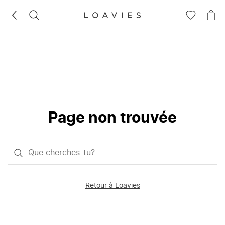
RECHERCHEZ
VOIR
VOI
LA
LE
LISTE
PAN
D'ENVIES
Page non trouvée
Qu'est-
ce
que
Retour à Loavies
vous
saisissez
chercher?