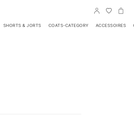
VOIR
VOIR
VOIR
TON
LA
LE
COMPTE
LISTE
PANIE
D'ENVIES
SHORTS & JORTS
COATS-CATEGORY
ACCESSOIRES