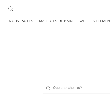
RECHERCHEZ
NOUVEAUTÉS
MAILLOTS DE BAIN
SALE
VÊTEME
Qu'est-
ce
que
vous