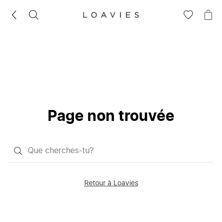
RECHERCHEZ
VOIR
VOI
LA
LE
LISTE
PAN
D'ENVIES
Page non trouvée
Qu'est-
ce
que
Retour à Loavies
vous
saisissez
chercher?