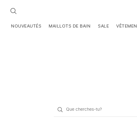
RECHERCHEZ
NOUVEAUTÉS
MAILLOTS DE BAIN
SALE
VÊTEME
Qu'est-
ce
que
vous