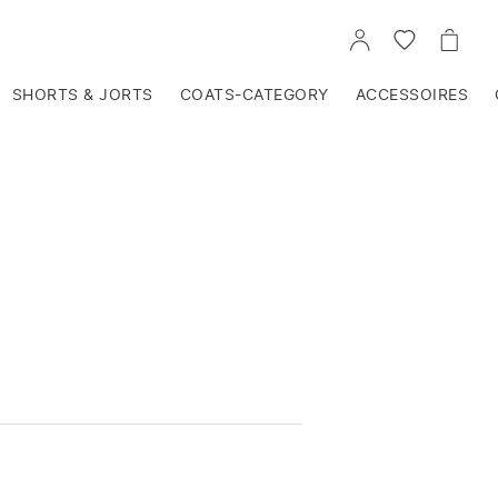
VOIR
VOIR
VOIR
TON
LA
LE
COMPTE
LISTE
PANIE
D'ENVIES
SHORTS & JORTS
COATS-CATEGORY
ACCESSOIRES