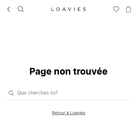
RECHERCHEZ
VOIR
VOI
LA
LE
LISTE
PAN
D'ENVIES
Page non trouvée
Qu'est-
ce
que
Retour à Loavies
vous
saisissez
chercher?