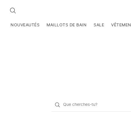
RECHERCHEZ
NOUVEAUTÉS
MAILLOTS DE BAIN
SALE
VÊTEME
Qu'est-
ce
que
vous