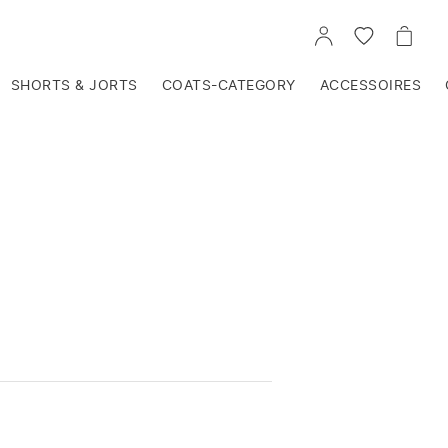
VOIR
VOIR
VOIR
TON
LA
LE
COMPTE
LISTE
PANIE
D'ENVIES
SHORTS & JORTS
COATS-CATEGORY
ACCESSOIRES