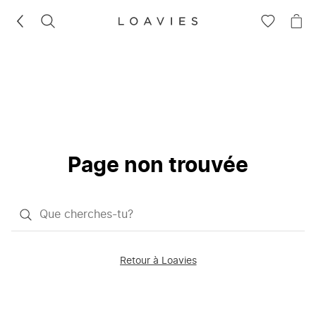
RECHERCHEZ
VOIR
VOI
LA
LE
LISTE
PAN
D'ENVIES
Page non trouvée
Qu'est-
ce
que
Retour à Loavies
vous
saisissez
chercher?