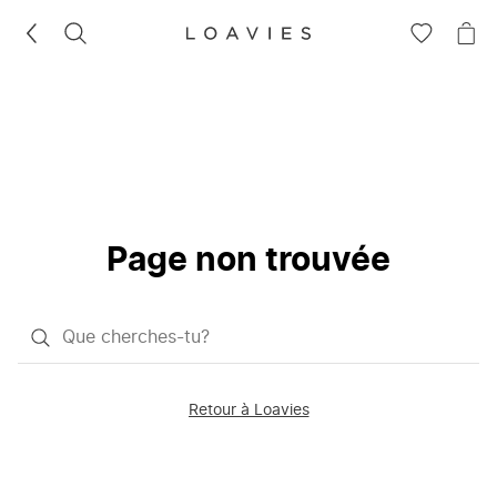
RECHERCHEZ
VOIR
VOI
LA
LE
LISTE
PAN
D'ENVIES
Page non trouvée
Qu'est-
ce
que
Retour à Loavies
vous
saisissez
chercher?