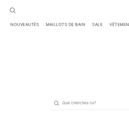
RECHERCHEZ
NOUVEAUTÉS
MAILLOTS DE BAIN
SALE
VÊTEME
Qu'est-
ce
que
vous