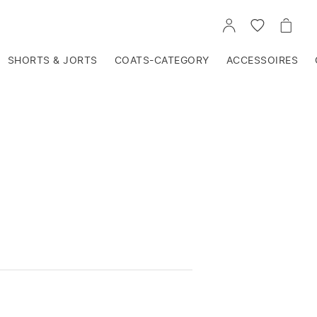
VOIR
VOIR
VOIR
TON
LA
LE
COMPTE
LISTE
PANIE
D'ENVIES
SHORTS & JORTS
COATS-CATEGORY
ACCESSOIRES